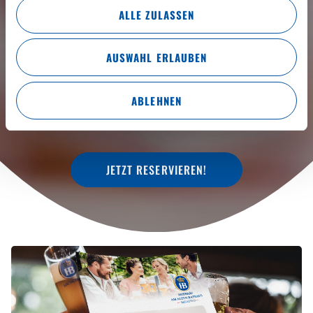
ALLE ZULASSEN
WILLKOMMEN IM HOFBRÄU
AUSWAHL ERLAUBEN
AM ALTEN RATHAUS
ABLEHNEN
JETZT RESERVIEREN!