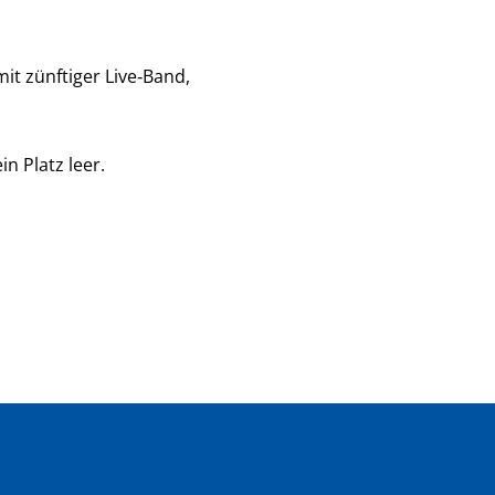
it zünftiger Live
‑
Band,
n Platz leer.